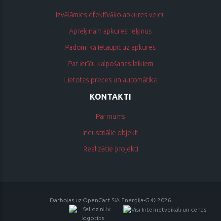
Izvēlāmies efektīvāko apkures veidu
Aprēķinām apkures rēķinus
Padomi kā ietaupīt uz apkures
Par ierīču kalpošanas laikiem
Lietotas preces un automātika
KONTAKTI
Par mums
Industriālie objekti
Realizētie projekti
Darbojas uz
OpenCart
SIA Enerģija-G © 2026