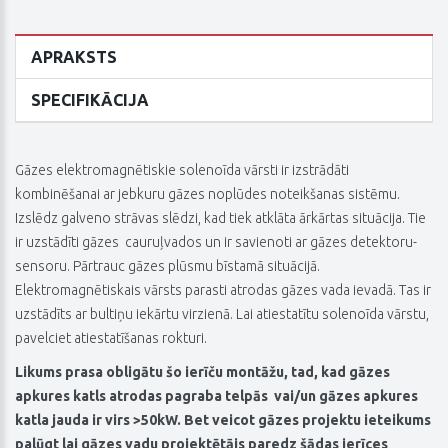
APRAKSTS
SPECIFIKĀCIJA
Gāzes elektromagnētiskie solenoīda vārsti ir izstrādāti
kombinēšanai ar jebkuru gāzes noplūdes noteikšanas sistēmu.
Izslēdz galveno strāvas slēdzi, kad tiek atklāta ārkārtas situācija. Tie
ir uzstādīti gāzes cauruļvados un ir savienoti ar gāzes detektoru-
sensoru. Pārtrauc gāzes plūsmu bīstamā situācijā.
Elektromagnētiskais vārsts parasti atrodas gāzes vada ievadā. Tas ir
uzstādīts ar bultiņu iekārtu virzienā. Lai atiestatītu solenoīda vārstu,
pavelciet atiestatīšanas rokturi.
Likums prasa obligātu šo ierīču montāžu, tad, kad gāzes
apkures katls atrodas pagraba telpās vai/un gāzes apkures
katla jauda ir virs >50kW. Bet veicot gāzes projektu ieteikums
palūgt lai gāzes vadu projektētājs paredz šādas ierīces