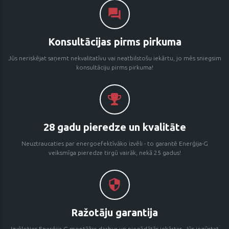
Konsultācijas pirms pirkuma
Jūs neriskējat saņemt nekvalitatīvu vai neatbilstošu iekārtu, jo mēs sniegsim
konsultāciju pirms pirkuma!
28 gadu pieredze un kvalitāte
Neuztraucaties par energoefektīvāko izvēli - to garantē Enerģija-G
veiksmīga pieredze tirgū vairāk, nekā 25 gadus!
Ražotāju garantija
Izvēloties Enerģija G montāžas darbus un piegādātās iekārtas, Jūs iegūstat