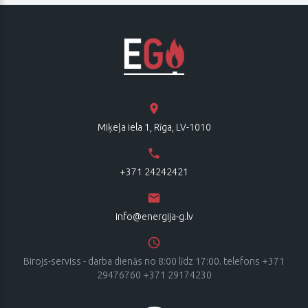
Miķeļa iela 1, Rīga, LV-1010
+371 24242421
info@energija-g.lv
Birojs-serviss - darba dienās no 8:00 līdz 17:00. telefons +371
29476760 +371 29174230