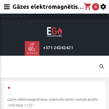
Gāzes elektromagnētiskais solenoīda vārsts- normāli atvērts <550 mbar 1 1/2"
0
UA-161506798-1
+371 24242421
Gāzes elektromagnētiskais solenoīda vārsts- normāli atvērts
<550 mbar 1 1/2"