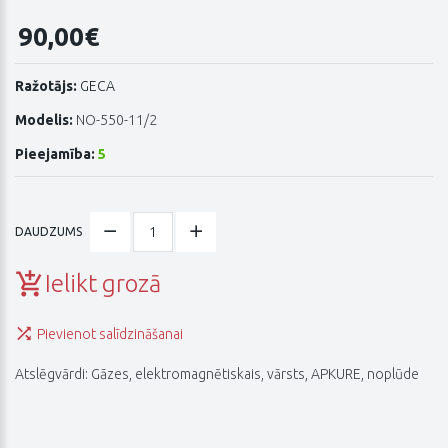
90,00€
Ražotājs:
GECA
Modelis:
NO-550-11/2
Pieejamība:
5
DAUDZUMS
Ielikt grozā
Pievienot salīdzināšanai
Atslēgvārdi:
Gāzes
,
elektromagnētiskais
,
vārsts
,
APKURE
,
noplūde