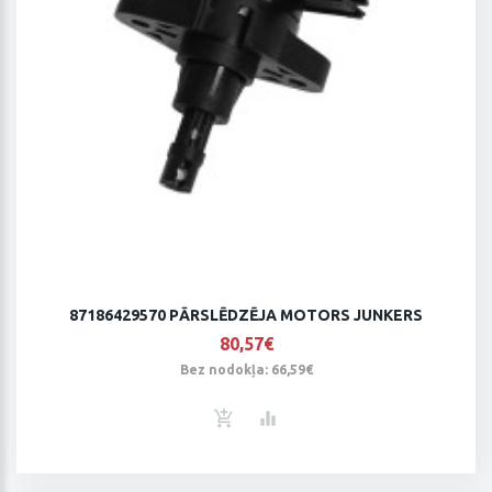
87186429570 PĀRSLĒDZĒJA MOTORS JUNKERS
80,57€
Bez nodokļa: 66,59€