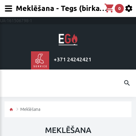
Meklēšana - Tegs (birka) - Bosch
0
UA-161506798-1
+371 24242421
Meklēšana
MEKLĒŠANA