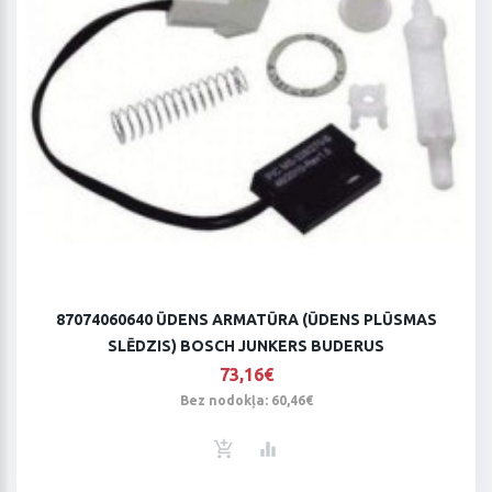
87074060640 ŪDENS ARMATŪRA (ŪDENS PLŪSMAS
SLĒDZIS) BOSCH JUNKERS BUDERUS
73,16€
Bez nodokļa: 60,46€