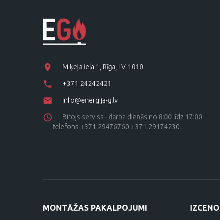
Miķeļa iela 1, Rīga, LV-1010
+371 24242421
info@energija-g.lv
Birojs-serviss - darba dienās no 8:00 līdz 17:00.
telefons +371 29476760 +371 29174230
MONTĀŽAS PAKALPOJUMI
IZCENO