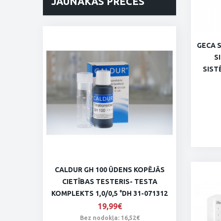
JAUNĀKĀS PRECES
GECA 
S
SISTĒ
CALDUR GH 100 ŪDENS KOPĒJĀS
CIETĪBAS TESTERIS- TESTA
KOMPLEKTS 1,0/0,5 °DH 31-071312
19,99€
Bez nodokļa: 16,52€