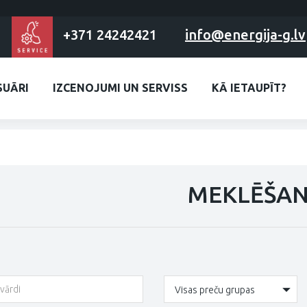
+371 24242421
info@energija-g.lv
SUĀRI
IZCENOJUMI UN SERVISS
KĀ IETAUPĪT?
MEKLĒŠA
Visas preču grupas