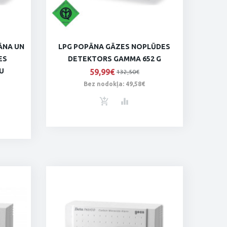
ĀNA UN
LPG POPĀNA GĀZES NOPLŪDES
ES
DETEKTORS GAMMA 652 G
U
59,99€
132,50€
Bez nodokļa: 49,58€