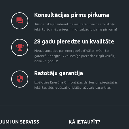
Konsultācijas pirms pirkuma
Jūs neriskējat saņemt nekvalitatīvu vai neatbilstošu
iekārtu, jo mēs sniegsim konsultāciju pirms pirkuma!
28 gadu pieredze un kvalitāte
Neuztraucaties par energoefektīvāko izvēli - to
garantē Enerģija-G veiksmīga pieredze tirgū vairāk,
nekā 25 gadus!
Ražotāju garantija
Izvēloties Enerģija G montāžas darbus un piegādātās
iekārtas, Jūs iegūstat oficiālās ražotaja garantijas!
JUMI UN SERVISS
KĀ IETAUPĪT?