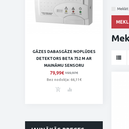
Meklēt
Mek
GĀZES DABASGĀZE NOPLŪDES
DETEKTORS BETA 752 M AR
MAINĀMU SENSORU
79,99€
155,97€
Bez nodokļa: 66,11€