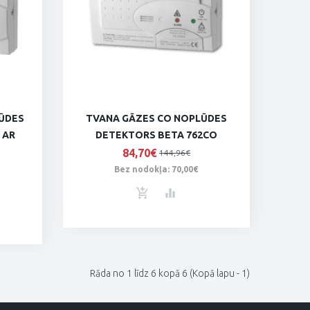
ŪDES
TVANA GĀZES CO NOPLŪDES
 AR
DETEKTORS BETA 762CO
84,70€
144,96€
Bez nodokļa: 70,00€
Rāda no 1 līdz 6 kopā 6 (Kopā lapu - 1)