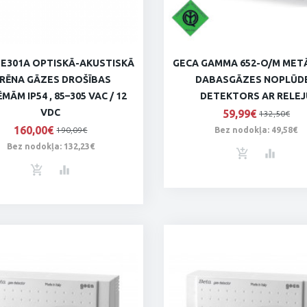
SE301A OPTISKĀ-AKUSTISKĀ
GECA GAMMA 652-O/M MET
IRĒNA GĀZES DROŠĪBAS
DABASGĀZES NOPLŪD
MĀM IP54 , 85–305 VAC / 12
DETEKTORS AR RELEJ
VDC
59,99€
132,50€
160,00€
190,09€
Bez nodokļa: 49,58€
Bez nodokļa: 132,23€