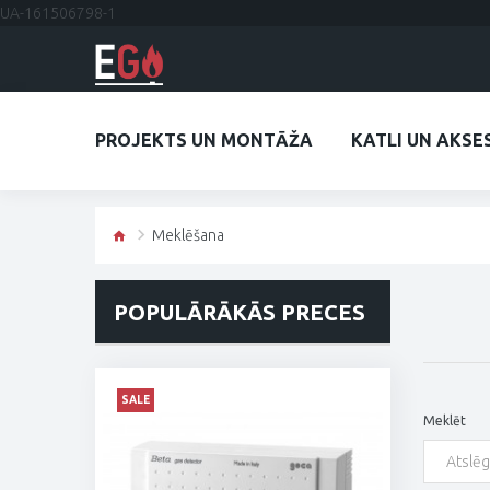
UA-161506798-1
PROJEKTS UN MONTĀŽA
KATLI UN AKSE
Meklēšana
POPULĀRĀKĀS PRECES
SALE
Meklēt