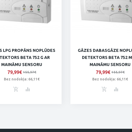
S LPG PROPĀNS NOPLŪDES
GĀZES DABASGĀZE NOPL
TEKTORS BETA 752 G AR
DETEKTORS BETA 752 M
MAINĀMU SENSORU
MAINĀMU SENSORU
79,99€
79,99€
155,97€
155,97€
Bez nodokļa: 66,11€
Bez nodokļa: 66,11€