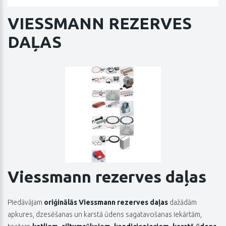
VIESSMANN REZERVES
DAĻAS
Viessmann rezerves daļas
Piedāvājam
oriģinālās Viessmann rezerves daļas
dažādām
apkures, dzesēšanas un karstā ūdens sagatavošanas iekārtām,