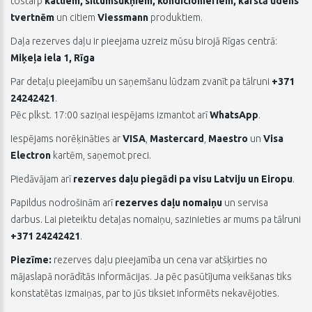
tostarp
katliem, siltumsūkņiem, kondicionieriem, karstā ūdens
tvertnēm
un citiem
Viessmann
produktiem.
Daļa rezerves daļu ir pieejama uzreiz mūsu birojā Rīgas centrā:
Miķeļa iela 1, Rīga
Par detaļu pieejamību un saņemšanu lūdzam zvanīt pa tālruni
+371
24242421
.
Pēc plkst. 17:00 saziņai iespējams izmantot arī
WhatsApp
.
Iespējams norēķināties ar
VISA
,
Mastercard
,
Maestro
un
Visa
Electron
kartēm, saņemot preci.
Piedāvājam arī
rezerves daļu piegādi pa visu Latviju un Eiropu
.
Papildus nodrošinām arī
rezerves daļu nomaiņu
un servisa
darbus. Lai pieteiktu detaļas nomaiņu, sazinieties ar mums pa tālruni
+371 24242421
.
Piezīme:
rezerves daļu pieejamība un cena var atšķirties no
mājaslapā norādītās informācijas. Ja pēc pasūtījuma veikšanas tiks
konstatētas izmaiņas, par to jūs tiksiet informēts nekavējoties.