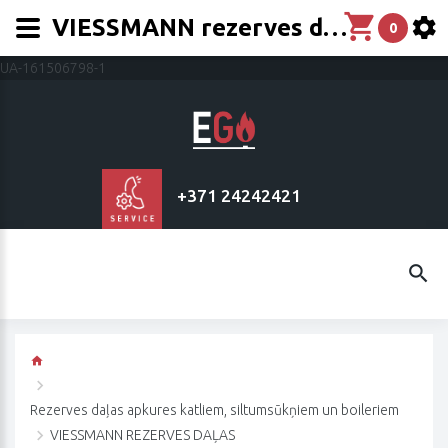
VIESSMANN rezerves daļas | Katliem, siltumsūkņiem, kondicionieriem un citām iekārtām
0
UA-161506798-1
+371 24242421
Rezerves daļas apkures katliem, siltumsūkņiem un boileriem
VIESSMANN REZERVES DAĻAS