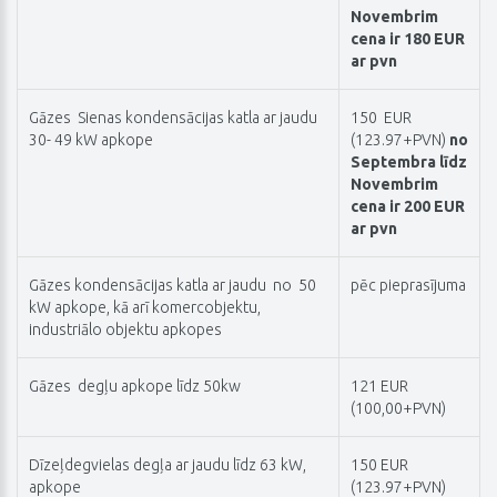
Novembrim
cena ir 180 EUR
ar pvn
Gāzes Sienas kondensācijas katla ar jaudu
150 EUR
30- 49 kW apkope
(123.97+PVN)
no
Septembra līdz
Novembrim
cena ir 200 EUR
ar pvn
Gāzes kondensācijas katla ar jaudu no 50
pēc pieprasījuma
kW apkope, kā arī komercobjektu,
industriālo objektu apkopes
Gāzes degļu apkope līdz 50kw
121 EUR
(100,00+PVN)
Dīzeļdegvielas degļa ar jaudu līdz 63 kW,
150 EUR
apkope
(123.97+PVN)