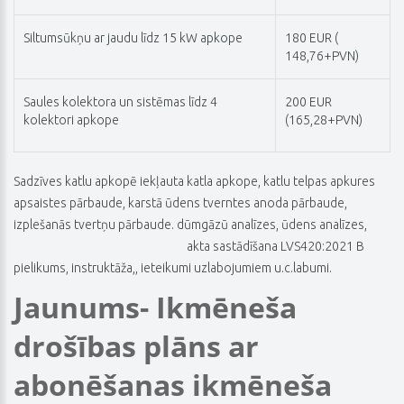
Siltumsūkņu ar jaudu līdz 15 kW apkope
180 EUR (
148,76+PVN)
Saules kolektora un sistēmas līdz 4
200 EU
R
kolektori apkope
(165,28+PVN)
Sadzīves katlu apkopē iekļauta katla apkope, katlu telpas apkures
apsaistes pārbaude, karstā ūdens tverntes anoda pārbaude,
izplešanās tvertņu pārbaude. dūmgāzū analīzes, ūdens analīzes,
akta sastādīšana LVS420:2021 B
pielikums, instruktāža,, ieteikumi uzlabojumiem u.c.labumi.
Jaunums- Ikmēneša
drošības plāns ar
abonēšanas ikmēneša