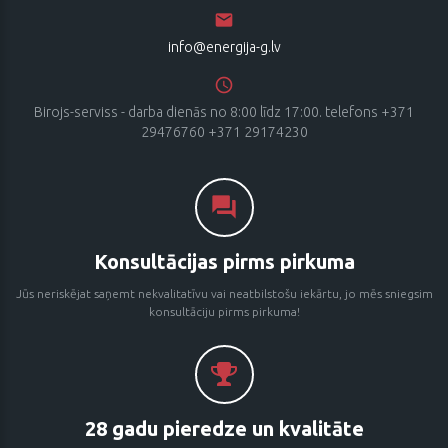
info@energija-g.lv
Birojs-serviss - darba dienās no 8:00 līdz 17:00. telefons +371
29476760 +371 29174230
Konsultācijas pirms pirkuma
Jūs neriskējat saņemt nekvalitatīvu vai neatbilstošu iekārtu, jo mēs sniegsim
konsultāciju pirms pirkuma!
28 gadu pieredze un kvalitāte