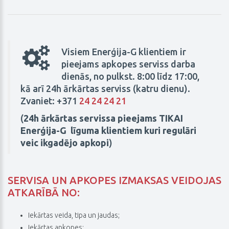
Visiem Enerģija-G klientiem ir
pieejams apkopes serviss darba
dienās, no pulkst. 8:00 līdz 17:00,
kā arī 24h ārkārtas serviss (katru dienu).
Zvaniet: +371
24 24 24 21
(
24h ārkārtas servissa pieejams TIKAI
Enerģija-G līguma klientiem kuri regulāri
veic ikgadējo apkopi
)
SERVISA UN APKOPES IZMAKSAS VEIDOJAS
ATKARĪBĀ NO:
Iekārtas veida, tipa un jaudas;
Iekārtas apkopes;