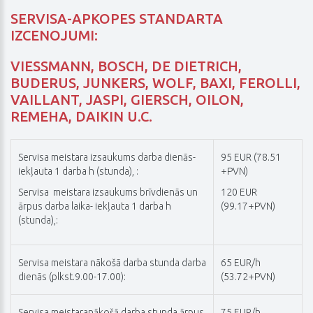
SERVISA-APKOPES STANDARTA
IZCENOJUMI:
VIESSMANN, BOSCH, DE DIETRICH,
BUDERUS, JUNKERS, WOLF, BAXI, FEROLLI,
VAILLANT, JASPI, GIERSCH, OILON,
REMEHA, DAIKIN U.C.
Servisa meistara izsaukums darba dienās-
95 EUR (78.51
iekļauta 1 darba h (stunda), :
+PVN)
Servisa meistara izsaukums brīvdienās un
120 EUR
ārpus darba laika
- iekļauta 1 darba h
(99.17+PVN)
(stunda),
:
Servisa meistara nākošā darba stunda darba
65 EUR/h
dienās (plkst.9.00-17.00):
(53.72+PVN)
Servisa meistaranākošā darba stunda ārpus
75 EUR/h