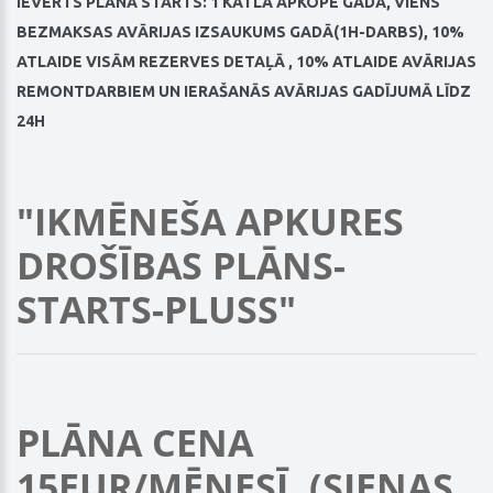
IEVERTS PLĀNĀ STARTS:
1 KATLA APKOPE GADĀ, VIENS
BEZMAKSAS AVĀRIJAS IZSAUKUMS GADĀ(1H-DARBS), 10%
ATLAIDE VISĀM REZERVES DETAĻĀ , 10% ATLAIDE AVĀRIJAS
REMONTDARBIEM UN IERAŠANĀS AVĀRIJAS GADĪJUMĀ LĪDZ
24H
"IKMĒNEŠA APKURES
DROŠĪBAS PLĀNS-
STARTS-PLUSS"
PLĀNA CENA
15EUR/MĒNESĪ. (SIENAS