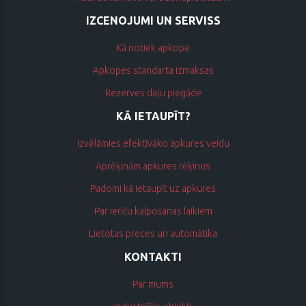
IZCENOJUMI UN SERVISS
Kā notiek apkope
Apkopes standarta izmaksas
Rezerves daļu piegāde
KĀ IETAUPĪT?
Izvēlāmies efektīvāko apkures veidu
Aprēķinām apkures rēķinus
Padomi kā ietaupīt uz apkures
Par ierīču kalpošanas laikiem
Lietotas preces un automātika
KONTAKTI
Par mums