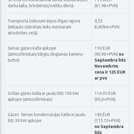
darba laika, brīvdienās/svētku dienā:
(61.98+PVN)
Transporta izdevumi ārpus Rīgas rajona
0,55
(iekļauts iztērētais leiks meistaram
EUR/km+PVN
atrodoties ceļā)
Sienas gāzes katla apkope
110 EUR
(atmosfēriskais/slēgtu degšanas kameru-
(90.90+PVN)
no
turbo)
Septembra līdz
Novembrim
cena ir 125 EUR
ar pvn
Grīdas gāzes katla ar jaudu līdz 100 kW
114.95 EUR
apkope (atmosfēriskais)
(95,0+PVN)
Gāzes Sienas kondensācijas katla ar jaudu
140 EUR
līdz 30 kW apkope
(115.70+PVN)
no Septembra
līdz