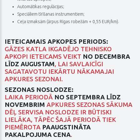
Automātikas regulācijas;
Speciāliem tīrīšanas instrumentiem;
Ceļa izmaksām (ārpus Rīgas robežām + 0,55 EUR/km).
IETEICAMAIS APKOPES PERIODS:
GĀZES KATLA IKGADĒJO TEHNISKO
APKOPI IETEICAMS VEIKT
NO DECEMBRA
LĪDZ AUGUSTAM
, LAI SAVLAICĪGI
SAGATAVOTU IEKĀRTU NĀKAMAJAI
APKURES SEZONAI.
SEZONAS NOSLODZE:
LAIKA PERIODĀ
NO SEPTEMBRA LĪDZ
NOVEMBRIM
APKURES SEZONAS SĀKUMA
DĒĻ SERVISA NOSLODZE IR BŪTISKI
LIELĀKA, TĀPĒC ŠAJĀ PERIODĀ TIEK
PIEMĒROTA
PAAUGSTINĀTA
PAKALPOJUMA CENA
.