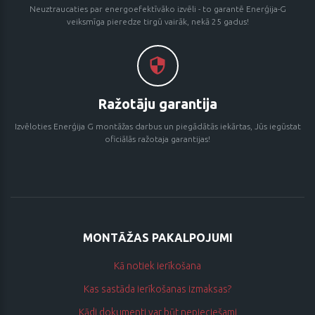
Neuztraucaties par energoefektīvāko izvēli - to garantē Enerģija-G
veiksmīga pieredze tirgū vairāk, nekā 25 gadus!
Ražotāju garantija
Izvēloties Enerģija G montāžas darbus un piegādātās iekārtas, Jūs iegūstat
oficiālās ražotaja garantijas!
MONTĀŽAS PAKALPOJUMI
Kā notiek ierīkošana
Kas sastāda ierīkošanas izmaksas?
Kādi dokumenti var būt nepieciešami