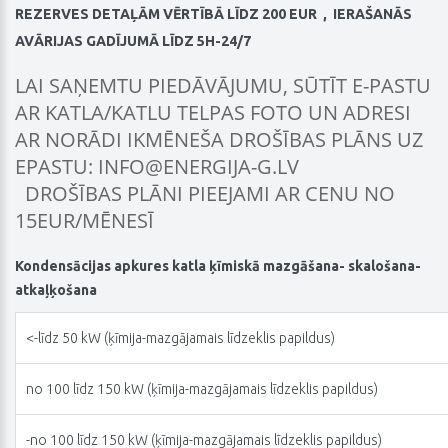
REZERVES DETAĻĀM VĒRTĪBĀ LĪDZ 200 EUR , IERAŠANĀS
AVĀRIJAS GADĪJUMĀ LĪDZ 5H-24/7
LAI SAŅEMTU PIEDĀVĀJUMU, SŪTĪT E-PASTU
AR KATLA/KATLU TELPAS FOTO UN ADRESI
AR NORĀDI IKMĒNEŠA DROŠĪBAS PLĀNS UZ
EPASTU: INFO@ENERGIJA-G.LV
DROŠĪBAS PLĀNI PIEEJAMI AR CENU NO
15EUR/MĒNESĪ
Kondensācijas apkures katla ķīmiskā mazgāšana- skalošana-
atkaļķošana
<-līdz 50 kW (ķīmija-mazgājamais līdzeklis papildus)
no 100 līdz 150 kW (ķīmija-mazgājamais līdzeklis papildus)
-no 100 līdz 150 kW (ķīmija-mazgājamais līdzeklis papildus)