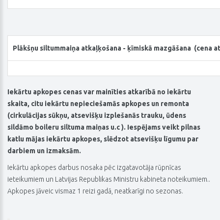
Plākšņu
siltummaiņa
atkaļķošana - ķīmiskā mazgāšana (cena at
Iekārtu apkopes cenas var mainīties atkarībā no iekārtu
skaita, citu iekārtu nepieciešamās apkopes un remonta
(cirkulācijas sūkņu, atsevišķu izplešanās trauku, ūdens
sildāmo boileru siltuma maiņas u.c ). Iespējams veikt pilnas
katlu mājas iekārtu apkopes, slēdzot atsevišķu līgumu par
darbiem un izmaksām.
Iekārtu apkopes darbus nosaka pēc izgatavotāja rūpnīcas
ieteikumiem un Latvijas Republikas Ministru kabineta noteikumiem..
Apkopes jāveic vismaz 1 reizi gadā, neatkarīgi no sezonas.