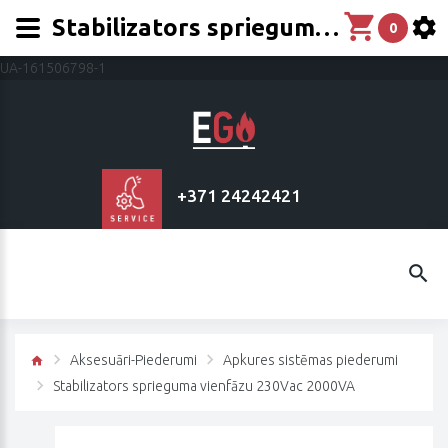
Stabilizators sprieguma vienfāzu 230Vac 2000VA
0
UA-161506798-1
+371 24242421
Aksesuāri-Piederumi
Apkures sistēmas piederumi
Stabilizators sprieguma vienfāzu 230Vac 2000VA