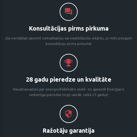
Konsultācijas pirms pirkuma
Jūs neriskējat saņemt nekvalitatīvu vai neatbilstošu iekārtu, jo mēs sniegsim
konsultāciju pirms pirkuma!
28 gadu pieredze un kvalitāte
Neuztraucaties par energoefektīvāko izvēli - to garantē Enerģija-G
veiksmīga pieredze tirgū vairāk, nekā 25 gadus!
Ražotāju garantija