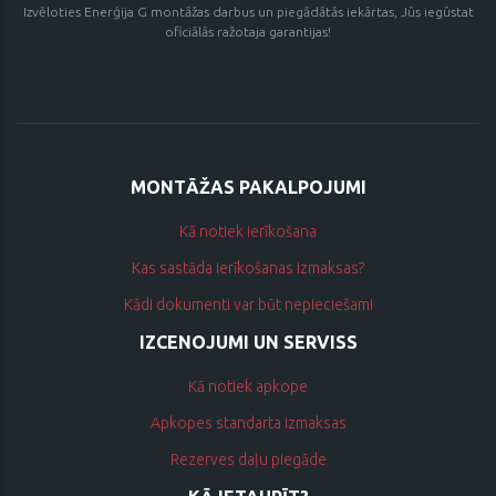
Izvēloties Enerģija G montāžas darbus un piegādātās iekārtas, Jūs iegūstat
oficiālās ražotaja garantijas!
MONTĀŽAS PAKALPOJUMI
Kā notiek ierīkošana
Kas sastāda ierīkošanas izmaksas?
Kādi dokumenti var būt nepieciešami
IZCENOJUMI UN SERVISS
Kā notiek apkope
Apkopes standarta izmaksas
Rezerves daļu piegāde