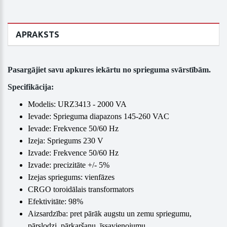
APRAKSTS
Pasargājiet savu apkures iekārtu no sprieguma svārstībām.
Specifikācija:
Modelis: URZ3413 - 2000 VA
Ievade: Sprieguma diapazons 145-260 VAC
Ievade: Frekvence 50/60 Hz
Izeja: Spriegums 230 V
Izvade: Frekvence 50/60 Hz
Izvade: precizitāte +/- 5%
Izejas spriegums: vienfāzes
CRGO toroidālais transformators
Efektivitāte: 98%
Aizsardzība: pret pārāk augstu un zemu spriegumu,
pārslodzi, pārkaršanu, īssavienojumu