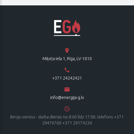
Miķeļa iela 1, Rīga, LV-1010
+371 24242421
info@energija-g.lv
Birojs-serviss - darba dienās no 8:00 līdz 17:00. telefons +371
29476760 +371 29174230