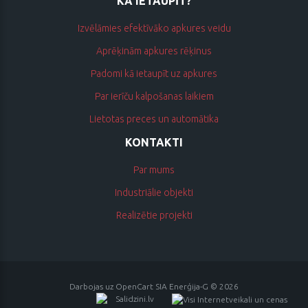
KĀ IETAUPĪT?
Izvēlāmies efektīvāko apkures veidu
Aprēķinām apkures rēķinus
Padomi kā ietaupīt uz apkures
Par ierīču kalpošanas laikiem
Lietotas preces un automātika
KONTAKTI
Par mums
Industriālie objekti
Realizētie projekti
Darbojas uz
OpenCart
SIA Enerģija-G © 2026