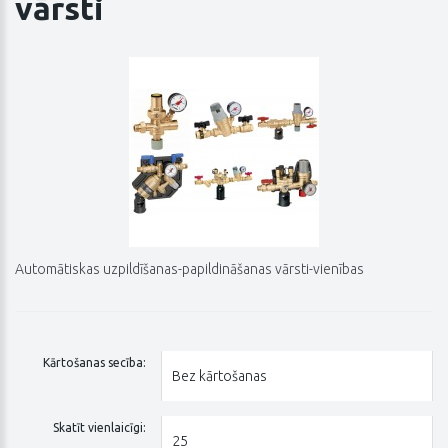
vārsti
Automātiskas uzpildīšanas-papildināšanas vārsti-vienības
Kārtošanas secība:
Skatīt vienlaicīgi: