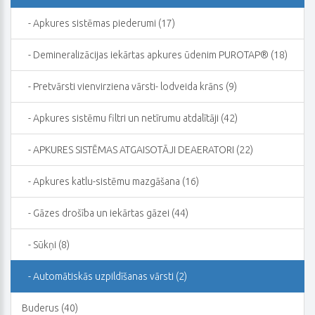
- Apkures sistēmas piederumi (17)
- Demineralizācijas iekārtas apkures ūdenim PUROTAP® (18)
- Pretvārsti vienvirziena vārsti- lodveida krāns (9)
- Apkures sistēmu filtri un netīrumu atdalītāji (42)
- APKURES SISTĒMAS ATGAISOTĀJI DEAERATORI (22)
- Apkures katlu-sistēmu mazgāšana (16)
- Gāzes drošība un iekārtas gāzei (44)
- Sūkņi (8)
- Automātiskās uzpildīšanas vārsti (2)
Buderus (40)