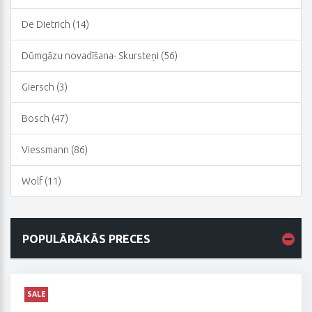
De Dietrich (14)
Dūmgāzu novadīšana- Skursteņi (56)
Giersch (3)
Bosch (47)
Viessmann (86)
Wolf (11)
POPULĀRĀKĀS PRECES
SALE