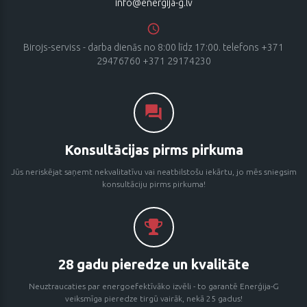
info@energija-g.lv
Birojs-serviss - darba dienās no 8:00 līdz 17:00. telefons +371
29476760 +371 29174230
Konsultācijas pirms pirkuma
Jūs neriskējat saņemt nekvalitatīvu vai neatbilstošu iekārtu, jo mēs sniegsim
konsultāciju pirms pirkuma!
28 gadu pieredze un kvalitāte
Neuztraucaties par energoefektīvāko izvēli - to garantē Enerģija-G
veiksmīga pieredze tirgū vairāk, nekā 25 gadus!