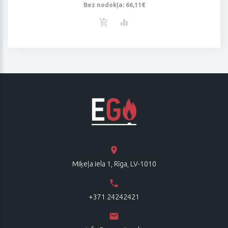
Bez nodokļa: 66,11€
Miķeļa iela 1, Rīga, LV-1010
+371 24242421