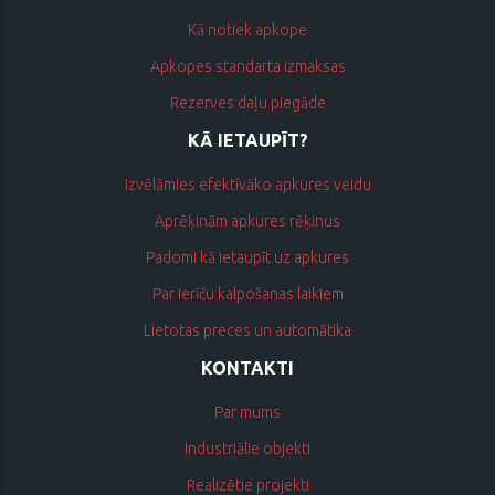
Kā notiek apkope
Apkopes standarta izmaksas
Rezerves daļu piegāde
KĀ IETAUPĪT?
Izvēlāmies efektīvāko apkures veidu
Aprēķinām apkures rēķinus
Padomi kā ietaupīt uz apkures
Par ierīču kalpošanas laikiem
Lietotas preces un automātika
KONTAKTI
Par mums
Industriālie objekti
Realizētie projekti