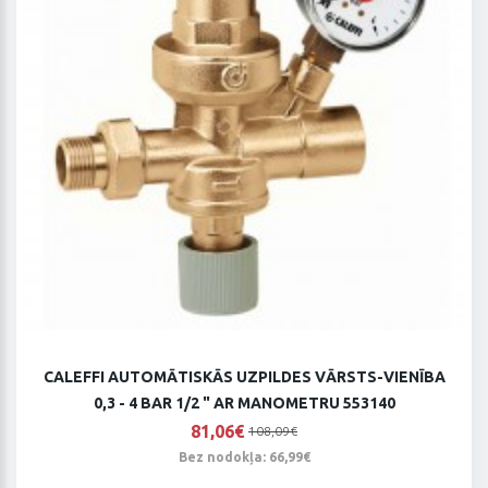
CALEFFI AUTOMĀTISKĀS UZPILDES VĀRSTS-VIENĪBA
0,3 - 4 BAR 1/2 " AR MANOMETRU 553140
81,06€
108,09€
Bez nodokļa: 66,99€