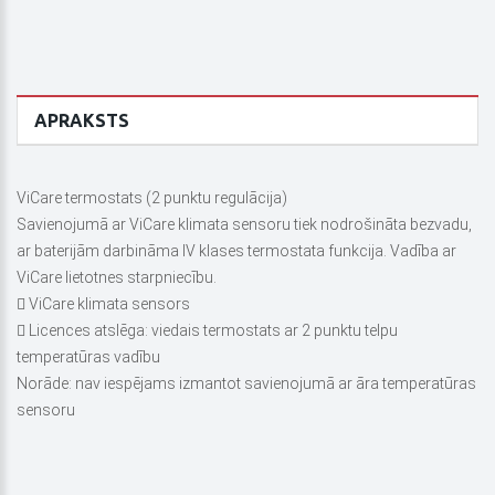
APRAKSTS
ViCare termostats (2 punktu regulācija)
Savienojumā ar ViCare klimata sensoru tiek nodrošināta bezvadu,
ar baterijām darbināma IV klases termostata funkcija. Vadība ar
ViCare lietotnes starpniecību.
 ViCare klimata sensors
 Licences atslēga: viedais termostats ar 2 punktu telpu
temperatūras vadību
Norāde: nav iespējams izmantot savienojumā ar āra temperatūras
sensoru