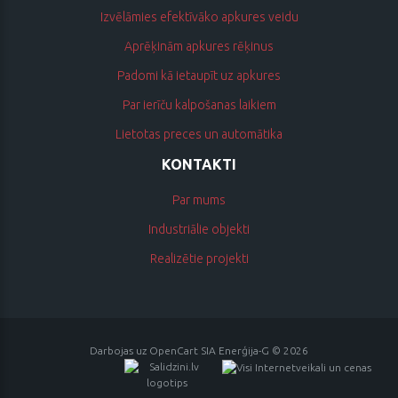
Izvēlāmies efektīvāko apkures veidu
Aprēķinām apkures rēķinus
Padomi kā ietaupīt uz apkures
Par ierīču kalpošanas laikiem
Lietotas preces un automātika
KONTAKTI
Par mums
Industriālie objekti
Realizētie projekti
Darbojas uz
OpenCart
SIA Enerģija-G © 2026