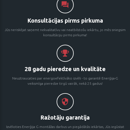
Konsultācijas pirms pirkuma
Jūs neriskējat saņemt nekvalitatīvu vai neatbilstošu iekārtu, jo mēs sniegsim
konsultāciju pirms pirkuma!
28 gadu pieredze un kvalitāte
Neuztraucaties par energoefektīvāko izvēli - to garantē Enerģija-G
veiksmīga pieredze tirgū vairāk, nekā 25 gadus!
Ražotāju garantija
Izvēloties Enerģija G montāžas darbus un piegādātās iekārtas, Jūs iegūstat