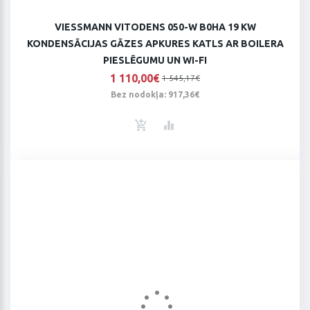
VIESSMANN VITODENS 050-W B0HA 19 KW
KONDENSĀCIJAS GĀZES APKURES KATLS AR BOILERA
PIESLĒGUMU UN WI-FI
1 110,00€
1 545,17€
Bez nodokļa: 917,36€