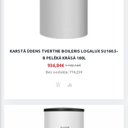
KARSTĀ ŪDENS TVERTNE BOILERIS LOGALUX SU160.5-
B PELĒKĀ KRĀSĀ 160L
936,84€
1 102,16€
Bez nodokļa: 774,25€