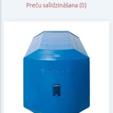
Preču salīdzināšana (0)