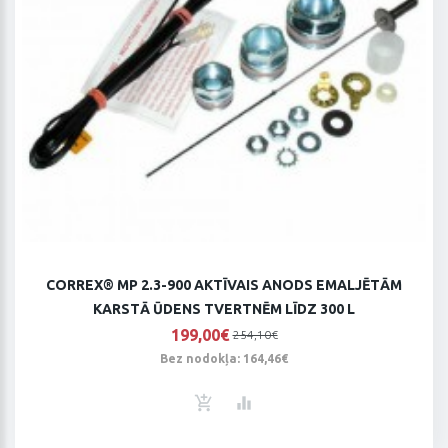
CORREX® MP 2.3-900 AKTĪVAIS ANODS EMALJĒTĀM
KARSTĀ ŪDENS TVERTNĒM LĪDZ 300 L
199,00€
254,10€
Bez nodokļa: 164,46€