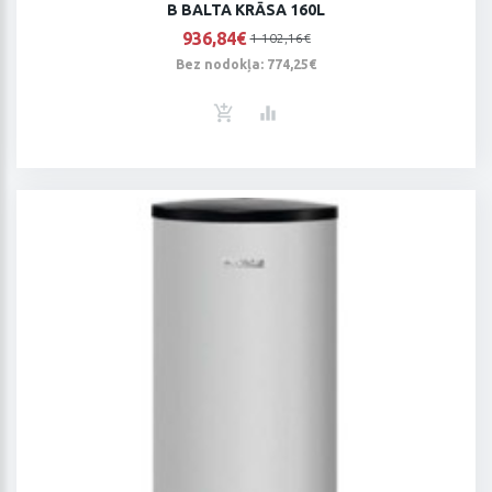
B BALTA KRĀSA 160L
936,84€
1 102,16€
Bez nodokļa: 774,25€