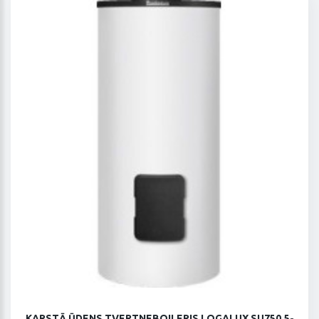
KARSTĀ ŪDENS TVERTNEBOILERIS LOGALUX SU750.5-