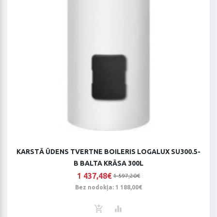
KARSTĀ ŪDENS TVERTNE BOILERIS LOGALUX SU300.5-
B BALTA KRĀSA 300L
1 437,48€
1 597,20€
Bez nodokļa: 1 188,00€