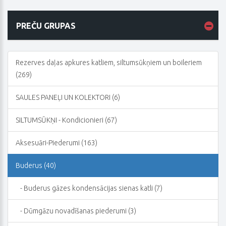
PREČU GRUPAS
Rezerves daļas apkures katliem, siltumsūkņiem un boileriem
(269)
SAULES PANEĻI UN KOLEKTORI (6)
SILTUMSŪKŅI - Kondicionieri (67)
Aksesuāri-Piederumi (163)
Buderus (40)
- Buderus gāzes kondensācijas sienas katli (7)
- Dūmgāzu novadīšanas piederumi (3)