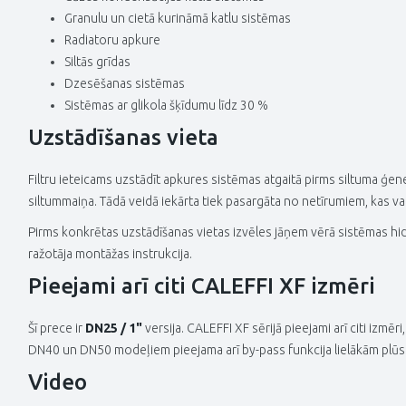
Granulu un cietā kurināmā katlu sistēmas
Radiatoru apkure
Siltās grīdas
Dzesēšanas sistēmas
Sistēmas ar glikola šķīdumu līdz 30 %
Uzstādīšanas vieta
Filtru ieteicams uzstādīt apkures sistēmas atgaitā pirms siltuma ģen
siltummaiņa. Tādā veidā iekārta tiek pasargāta no netīrumiem, kas var
Pirms konkrētas uzstādīšanas vietas izvēles jāņem vērā sistēmas hid
ražotāja montāžas instrukcija.
Pieejami arī citi CALEFFI XF izmēri
Šī prece ir
DN25 / 1"
versija. CALEFFI XF sērijā pieejami arī citi iz
DN40 un DN50 modeļiem pieejama arī by-pass funkcija lielākām plū
Video