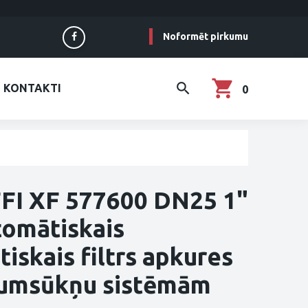
Noformēt pirkumu
KONTAKTI
0
FI XF 577600 DN25 1"
omātiskais
iskais filtrs apkures
tumsūkņu sistēmām