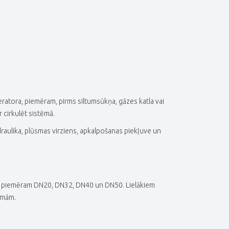
eratora, piemēram, pirms siltumsūkņa, gāzes katla vai
 cirkulēt sistēmā.
raulika, plūsmas virziens, apkalpošanas piekļuve un
mēri, piemēram DN20, DN32, DN40 un DN50. Lielākiem
smām.