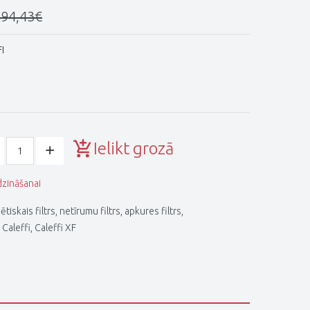
294,43€
I
Ielikt grozā
dzināšanai
tiskais filtrs
,
netīrumu filtrs
,
apkures filtrs
,
,
Caleffi
,
Caleffi XF