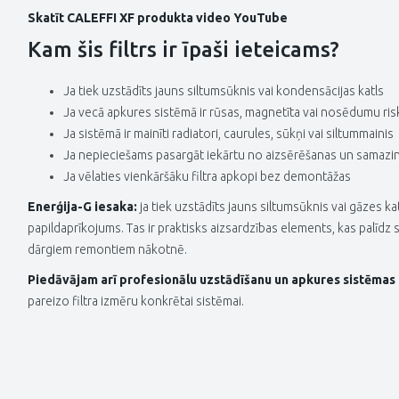
Skatīt CALEFFI XF produkta video YouTube
Kam šis filtrs ir īpaši ieteicams?
Ja tiek uzstādīts jauns siltumsūknis vai kondensācijas katls
Ja vecā apkures sistēmā ir rūsas, magnetīta vai nosēdumu ris
Ja sistēmā ir mainīti radiatori, caurules, sūkņi vai siltummainis
Ja nepieciešams pasargāt iekārtu no aizsērēšanas un samazi
Ja vēlaties vienkāršāku filtra apkopi bez demontāžas
Enerģija-G iesaka:
ja tiek uzstādīts jauns siltumsūknis vai gāzes kat
papildaprīkojums. Tas ir praktisks aizsardzības elements, kas palīdz 
dārgiem remontiem nākotnē.
Piedāvājam arī profesionālu uzstādīšanu un apkures sistēmas
pareizo filtra izmēru konkrētai sistēmai.