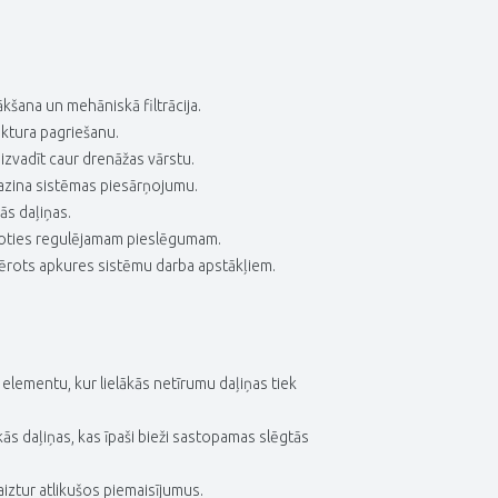
kšana un mehāniskā filtrācija.
roktura pagriešanu.
izvadīt caur drenāžas vārstu.
mazina sistēmas piesārņojumu.
s daļiņas.
coties regulējamam pieslēgumam.
mērots apkures sistēmu darba apstākļiem.
 elementu, kur lielākās netīrumu daļiņas tiek
s daļiņas, kas īpaši bieži sastopamas slēgtās
iztur atlikušos piemaisījumus.