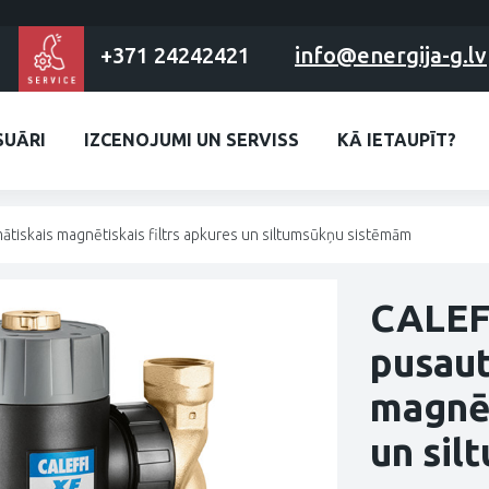
+371 24242421
info@energija-g.lv
SUĀRI
IZCENOJUMI UN SERVISS
KĀ IETAUPĪT?
iskais magnētiskais filtrs apkures un siltumsūkņu sistēmām
CALEF
pusaut
magnēt
un sil