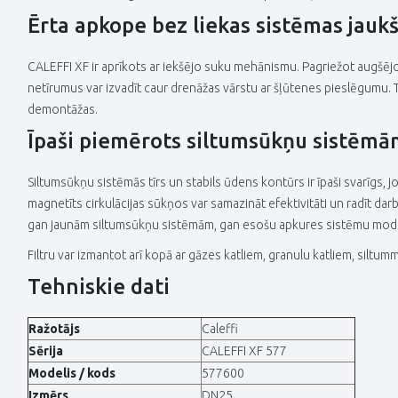
Ērta apkope bez liekas sistēmas jauk
CALEFFI XF ir aprīkots ar iekšējo suku mehānismu. Pagriežot augšējo r
netīrumus var izvadīt caur drenāžas vārstu ar šļūtenes pieslēgumu. Tas 
demontāžas.
Īpaši piemērots siltumsūkņu sistēm
Siltumsūkņu sistēmās tīrs un stabils ūdens kontūrs ir īpaši svarīgs, j
magnetīts cirkulācijas sūkņos var samazināt efektivitāti un radīt darb
gan jaunām siltumsūkņu sistēmām, gan esošu apkures sistēmu moder
Filtru var izmantot arī kopā ar gāzes katliem, granulu katliem, siltu
Tehniskie dati
Ražotājs
Caleffi
Sērija
CALEFFI XF 577
Modelis / kods
577600
Izmērs
DN25