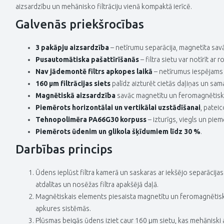
aizsardzību un mehānisko filtrāciju vienā kompaktā ierīcē.
Galvenās priekšrocības
3 pakāpju aizsardzība
– netīrumu separācija, magnetīta savā
Pusautomātiska pašattīrīšanās
– filtra sietu var notīrīt ar 
Nav jādemontē filtrs apkopes laikā
– netīrumus iespējams 
160 µm filtrācijas siets
palīdz aizturēt cietās daļiņas un sa
Magnētiskā aizsardzība
savāc magnetītu un feromagnētiskā
Piemērots horizontālai un vertikālai uzstādīšanai
, patei
Tehnopolimēra PA66G30 korpuss
– izturīgs, viegls un pie
Piemērots ūdenim un glikola šķīdumiem līdz 30 %
.
Darbības princips
Ūdens ieplūst filtra kamerā un saskaras ar iekšējo separācijas
atdalītas un nosēžas filtra apakšējā daļā.
Magnētiskais elements piesaista magnetītu un feromagnētiskā
apkures sistēmās.
Plūsmas beigās ūdens iziet caur 160 µm sietu, kas mehāniski a