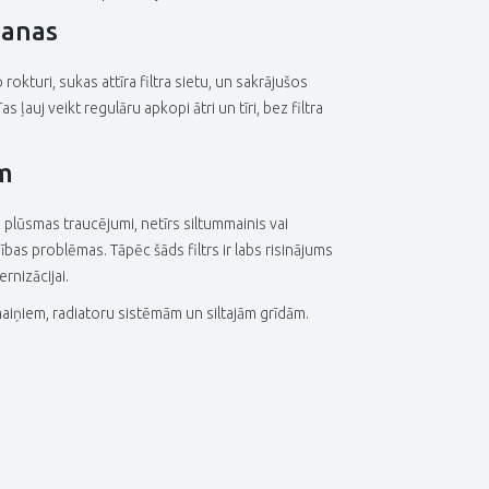
šanas
okturi, sukas attīra filtra sietu, un sakrājušos
ļauj veikt regulāru apkopi ātri un tīri, bez filtra
ām
o plūsmas traucējumi, netīrs siltummainis vai
ības problēmas. Tāpēc šāds filtrs ir labs risinājums
nizācijai.
mmaiņiem, radiatoru sistēmām un siltajām grīdām.