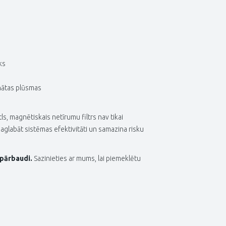
ks
nātas plūsmas
ls, magnētiskais netīrumu filtrs nav tikai
saglabāt sistēmas efektivitāti un samazina risku
 pārbaudi.
Sazinieties ar mums, lai piemeklētu