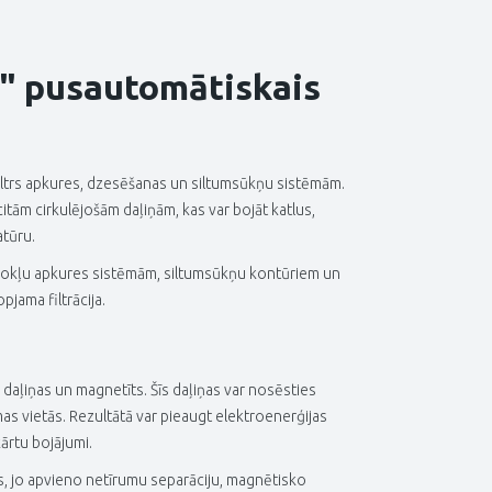
" pusautomātiskais
iltrs apkures, dzesēšanas un siltumsūkņu sistēmām.
tām cirkulējošām daļiņām, kas var bojāt katlus,
atūru.
īvokļu apkures sistēmām, siltumsūkņu kontūriem un
jama filtrācija.
daļiņas un magnetīts. Šīs daļiņas var nosēsties
ēmas vietās. Rezultātā var pieaugt elektroenerģijas
kārtu bojājumi.
s, jo apvieno netīrumu separāciju, magnētisko