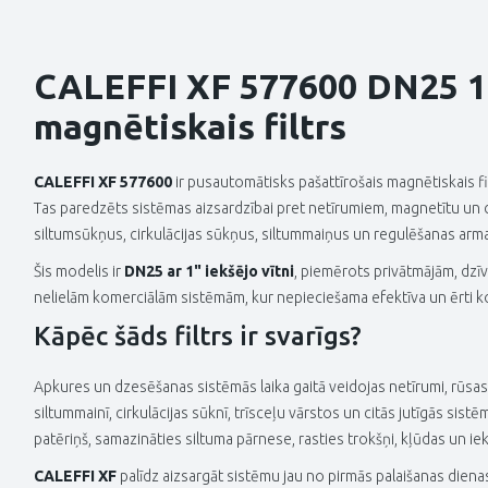
CALEFFI XF 577600 DN25 1
magnētiskais filtrs
CALEFFI XF 577600
ir pusautomātisks pašattīrošais magnētiskais f
Tas paredzēts sistēmas aizsardzībai pret netīrumiem, magnetītu un ci
siltumsūkņus, cirkulācijas sūkņus, siltummaiņus un regulēšanas arm
Šis modelis ir
DN25 ar 1" iekšējo vītni
, piemērots privātmājām, dz
nelielām komerciālām sistēmām, kur nepieciešama efektīva un ērti kop
Kāpēc šāds filtrs ir svarīgs?
Apkures un dzesēšanas sistēmās laika gaitā veidojas netīrumi, rūsas 
siltummainī, cirkulācijas sūknī, trīsceļu vārstos un citās jutīgās sist
patēriņš, samazināties siltuma pārnese, rasties trokšņi, kļūdas un ie
CALEFFI XF
palīdz aizsargāt sistēmu jau no pirmās palaišanas diena