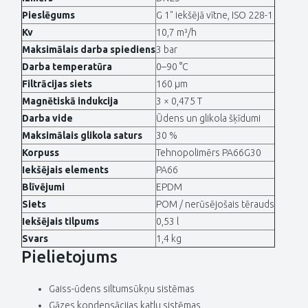
Pieslēgums
G 1" iekšējā vītne, ISO 228-1
Kv
10,7 m³/h
Maksimālais darba spiediens
3 bar
Darba temperatūra
0–90 °C
Filtrācijas siets
160 µm
Magnētiskā indukcija
3 × 0,475 T
Darba vide
Ūdens un glikola šķīdumi
Maksimālais glikola saturs
30 %
Korpuss
Tehnopolimērs PA66G30
Iekšējais elements
PA66
Blīvējumi
EPDM
Siets
POM / nerūsējošais tērauds
Iekšējais tilpums
0,53 l
Svars
1,4 kg
Pielietojums
Gaiss-ūdens siltumsūkņu sistēmas
Gāzes kondensācijas katlu sistēmas