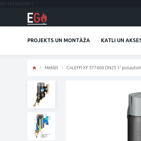
UA-161506798-1
PROJEKTS UN MONTĀŽA
KATLI UN AKSE
Meklēt
CALEFFI XF 577600 DN25 1" pusautomāt