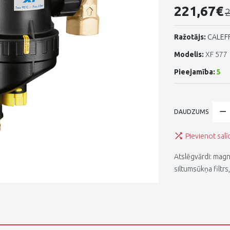
221,67€
Ražotājs:
CALEFF
Modelis:
XF 577
Pieejamība:
5
DAUDZUMS
Pievienot salī
Atslēgvārdi:
magnē
siltumsūkņa filtrs