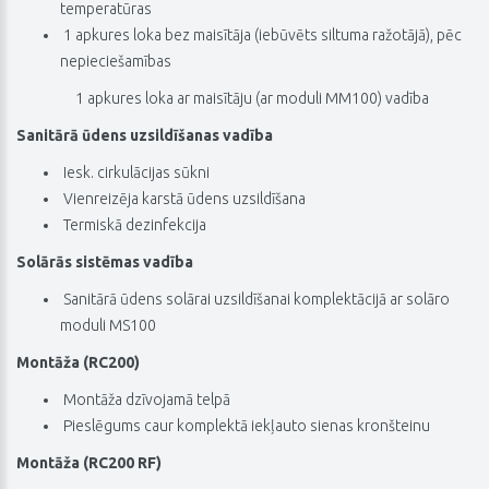
temperatūras
 1 apkures loka bez maisītāja (iebūvēts siltuma ražotājā), pēc
nepieciešamības
1 apkures loka ar maisītāju (ar moduli MM100) vadība
Sanitārā ūdens uzsildīšanas vadība
 Iesk. cirkulācijas sūkni
 Vienreizēja karstā ūdens uzsildīšana
 Termiskā dezinfekcija
Solārās sistēmas vadība
 Sanitārā ūdens solārai uzsildīšanai komplektācijā ar solāro
moduli MS100
Montāža (RC200)
 Montāža dzīvojamā telpā
 Pieslēgums caur komplektā iekļauto sienas kronšteinu
Montāža (RC200 RF)