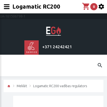
Logamatic RC200
0
UA-161506798-1
+371 24242421
Meklēt
Logamatic RC200 vadības regulators