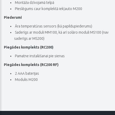
 Montāža dzīvojamā telpā
 Pieslēgums caur komplektā iekļauto M200
Piederumi
 Āra temperatūras sensors (kā papildupiederums)
 Saderīgs ar moduli MM100, kā arī solāro moduli MS100 (nav
saderīgs ar MS200)
Piegādes komplekts (RC200)
 Pamatne instalēšanai pie sienas
Piegādes komplekts (RC200 RF)
 2 AAA baterijas
 Modulis M200