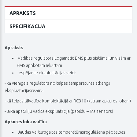
APRAKSTS
SPECIFIKĀCIJA
Apraksts
 Vadības regulators Logamatic EMS plus sistēmai un visām ar
EMS aprīkotām iekārtām
 Iespējamie ekspluatācijas veidi:
- kā vienīgais regulators no telpas temperatūras atkarīgā
ekspluatācijasrežīmā
- kā telpas tālvadība komplektācijā ar RC310 (katram apkures lokam)
- laika apstākļu vadīta ekspluatācija (papildu – āra sensors)
Apkures loku vadība
 Jaudas vai turpgaitas temperatūrasregulēšana pēc telpas