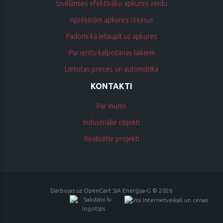
Izvēlāmies efektīvāko apkures veidu
Aprēķinām apkures rēķinus
Padomi kā ietaupīt uz apkures
Par ierīču kalpošanas laikiem
Lietotas preces un automātika
KONTAKTI
Par mums
Industriālie objekti
Realizētie projekti
Darbojas uz
OpenCart
SIA Enerģija-G © 2026