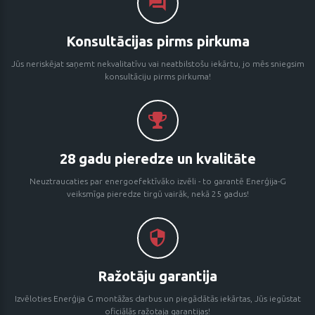
Konsultācijas pirms pirkuma
Jūs neriskējat saņemt nekvalitatīvu vai neatbilstošu iekārtu, jo mēs sniegsim
konsultāciju pirms pirkuma!
28 gadu pieredze un kvalitāte
Neuztraucaties par energoefektīvāko izvēli - to garantē Enerģija-G
veiksmīga pieredze tirgū vairāk, nekā 25 gadus!
Ražotāju garantija
Izvēloties Enerģija G montāžas darbus un piegādātās iekārtas, Jūs iegūstat
oficiālās ražotaja garantijas!