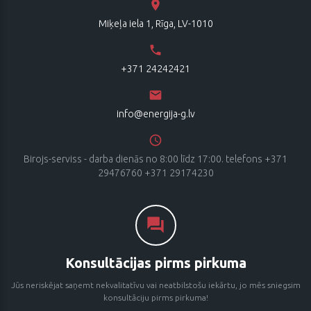
Miķeļa iela 1, Rīga, LV-1010
+371 24242421
info@energija-g.lv
Birojs-serviss - darba dienās no 8:00 līdz 17:00. telefons +371
29476760 +371 29174230
Konsultācijas pirms pirkuma
Jūs neriskējat saņemt nekvalitatīvu vai neatbilstošu iekārtu, jo mēs sniegsim
konsultāciju pirms pirkuma!