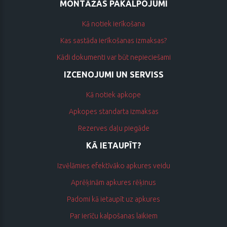
MONTĀŽAS PAKALPOJUMI
Kā notiek ierīkošana
Kas sastāda ierīkošanas izmaksas?
Kādi dokumenti var būt nepieciešami
IZCENOJUMI UN SERVISS
Kā notiek apkope
Apkopes standarta izmaksas
Rezerves daļu piegāde
KĀ IETAUPĪT?
Izvēlāmies efektīvāko apkures veidu
Aprēķinām apkures rēķinus
Padomi kā ietaupīt uz apkures
Par ierīču kalpošanas laikiem