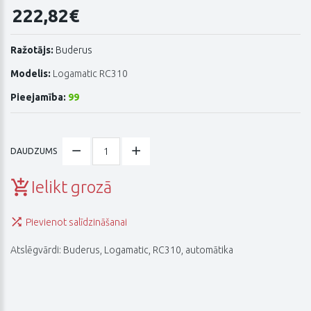
222,82€
Ražotājs:
Buderus
Modelis:
Logamatic RC310
Pieejamība:
99
DAUDZUMS
Ielikt grozā
Pievienot salīdzināšanai
Atslēgvārdi:
Buderus
,
Logamatic
,
RC310
,
automātika