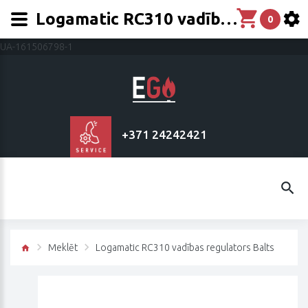
Logamatic RC310 vadības regulators
0
UA-161506798-1
+371 24242421
Meklēt
Logamatic RC310 vadības regulators Balts