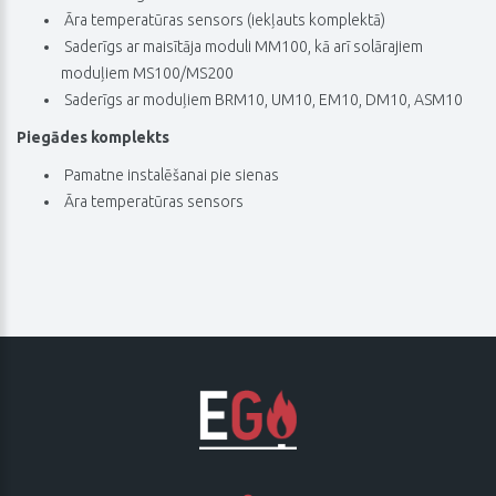
 Āra temperatūras sensors (iekļauts komplektā)
 Saderīgs ar maisītāja moduli MM100, kā arī solārajiem
moduļiem MS100/MS200
 Saderīgs ar moduļiem BRM10, UM10, EM10, DM10, ASM10
Piegādes komplekts
 Pamatne instalēšanai pie sienas
 Āra temperatūras sensors