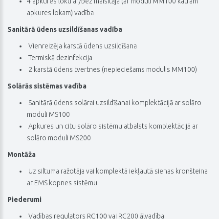
4 apkures loku ar/bez maisītāja (ar moduli MM100 katram
apkures lokam) vadība
Sanitārā ūdens uzsildīšanas vadība
 Vienreizēja karstā ūdens uzsildīšana
 Termiskā dezinfekcija
 2 karstā ūdens tvertnes (nepieciešams modulis MM100)
Solārās sistēmas vadība
 Sanitārā ūdens solārai uzsildīšanai komplektācijā ar solāro
moduli MS100
 Apkures un citu solāro sistēmu atbalsts komplektācijā ar
solāro moduli MS200
Montāža
 Uz siltuma ražotāja vai komplektā iekļautā sienas kronšteina
ar EMS kopnes sistēmu
Piederumi
 Vadības regulators RC100 vai RC200 ālvadībai