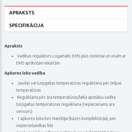
APRAKSTS
SPECIFIKĀCIJA
Apraksts
 Vadības regulators Logamatic EMS plus sistēmai un visām ar
EMS aprīkotām iekārtām
Apkures loku vadība
 Jaudas vai turpgaitas temperatūras regulēšana pēc telpas
temperatūras
 Regulēšana pēc āra temperatūras/laika apstākļu vadīta
turpgaitas temperatūras regulēšana (nepieciešams āra
sensors)
 1 apkures loka bez maisītāja (bāzes komplektācija), pēc
nepieciešamības līdz