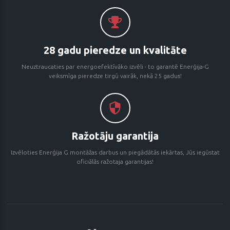
28 gadu pieredze un kvalitāte
Neuztraucaties par energoefektīvāko izvēli - to garantē Enerģija-G
veiksmīga pieredze tirgū vairāk, nekā 25 gadus!
Ražotāju garantija
Izvēloties Enerģija G montāžas darbus un piegādātās iekārtas, Jūs iegūstat
oficiālās ražotaja garantijas!