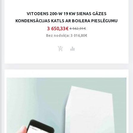
VITODENS 200-W 19 KW SIENAS GĀZES
KONDENSĀCIJAS KATLS AR BOILERA PIESLĒGUMU
3 650,33€
4 562,91€
Bez nodokļa: 3 016,80€