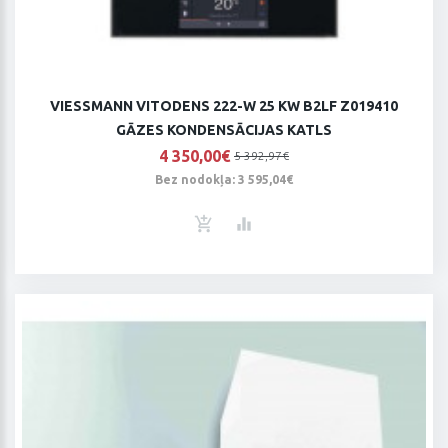
VIESSMANN VITODENS 222-W 25 KW B2LF Z019410
GĀZES KONDENSĀCIJAS KATLS
4 350,00€
5 392,97€
Bez nodokļa: 3 595,04€