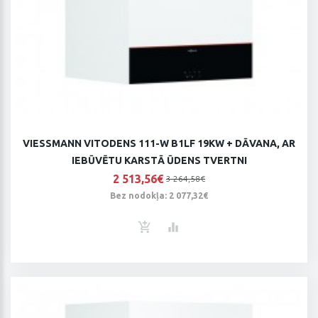
VIESSMANN VITODENS 111-W B1LF 19KW + DĀVANA, AR
IEBŪVĒTU KARSTĀ ŪDENS TVERTNI
2 513,56€
3 264,58€
Bez nodokļa: 2 077,32€