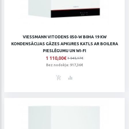
VIESSMANN VITODENS 050-W B0HA 19 KW
KONDENSĀCIJAS GĀZES APKURES KATLS AR BOILERA
PIESLĒGUMU UN WI-FI
1 110,00€
1 545,17€
Bez nodokļa: 917,36€