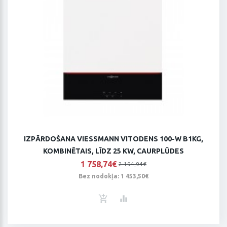
IZPĀRDOŠANA VIESSMANN VITODENS 100-W B1KG,
KOMBINĒTAIS, LĪDZ 25 KW, CAURPLŪDES
1 758,74€
2 194,94€
Bez nodokļa: 1 453,50€