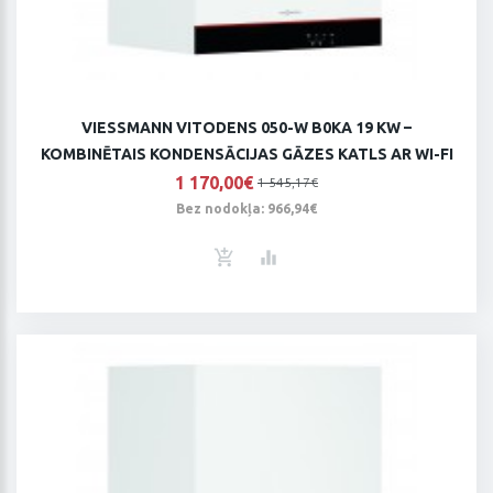
VIESSMANN VITODENS 050-W B0KA 19 KW –
KOMBINĒTAIS KONDENSĀCIJAS GĀZES KATLS AR WI-FI
1 170,00€
1 545,17€
Bez nodokļa: 966,94€