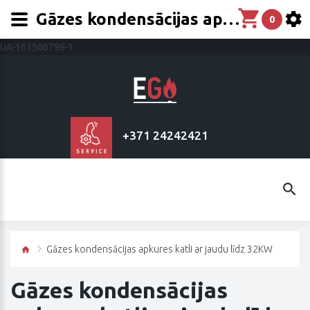
Gāzes kondensācijas apkures katli
0
UA-161506798-1
+371 24242421
Gāzes kondensācijas apkures katli ar jaudu līdz 32KW
Gāzes kondensācijas