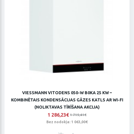
VIESSMANN VITODENS 050-W B0KA 25 KW –
KOMBINĒTAIS KONDENSĀCIJAS GĀZES KATLS AR WI-FI
(NOLIKTAVAS TĪRĪŠANA AKCIJA)
1 286,23€
1 719,41€
Bez nodokļa: 1 063,00€