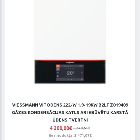
VIESSMANN VITODENS 222-W 1.9-19KW B2LF Z019409
GĀZES KONDENSĀCIJAS KATLS AR IEBŪVĒTU KARSTĀ
ŪDENS TVERTNI
4 200,00€
5 240,51€
Bez nodokļa: 3 471,07€