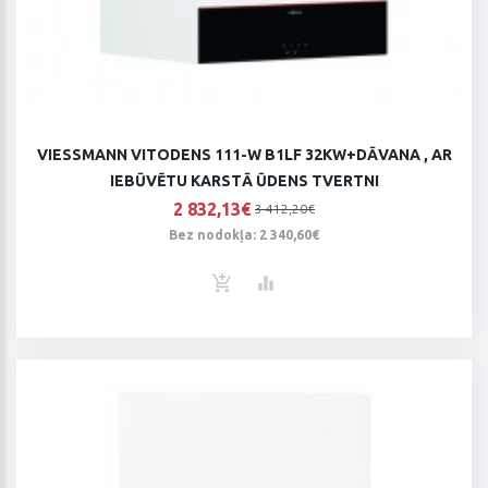
VIESSMANN VITODENS 111-W B1LF 32KW+DĀVANA , AR
IEBŪVĒTU KARSTĀ ŪDENS TVERTNI
2 832,13€
3 412,20€
Bez nodokļa: 2 340,60€