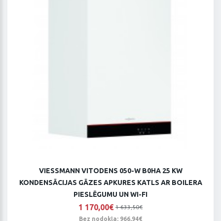
VIESSMANN VITODENS 050-W B0HA 25 KW
KONDENSĀCIJAS GĀZES APKURES KATLS AR BOILERA
PIESLĒGUMU UN WI-FI
1 170,00€
1 633,50€
Bez nodokļa: 966,94€