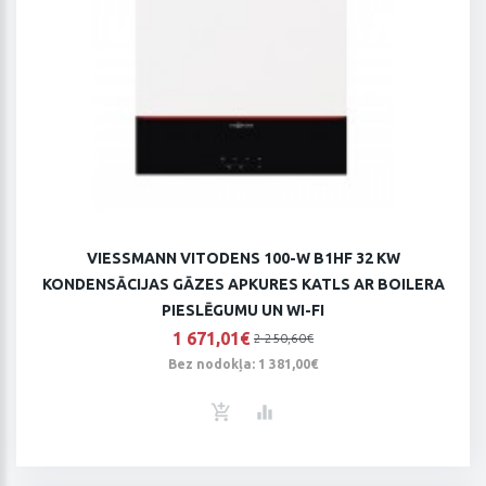
VIESSMANN VITODENS 100-W B1HF 32 KW
KONDENSĀCIJAS GĀZES APKURES KATLS AR BOILERA
PIESLĒGUMU UN WI-FI
1 671,01€
2 250,60€
Bez nodokļa: 1 381,00€