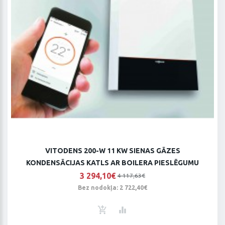
VITODENS 200-W 11 KW SIENAS GĀZES
KONDENSĀCIJAS KATLS AR BOILERA PIESLĒGUMU
3 294,10€
4 117,63€
Bez nodokļa: 2 722,40€