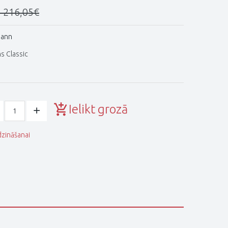
 216,05€
mann
s Classic
Ielikt grozā
dzināšanai