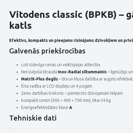
Vitodens classic (BPKB) – 
katls
Efektīvs, kompakts un pieejams risinājums dzīvokļiem un pri
Galvenās priekšrocības
Ļoti izdevīga cenas un veiktspējas attiecība
Nerūsējošā tērauda
Inox-Radial siltummainis
– ilgmūžīgs un
MatriX-Plus deglis
– tīra un klusa darbība ar augstu efektivit
Ērta vadība ar LCD displeju un 4 pogām
Zems darbības troksnis – piemērots dzīvojamām telpām
Kompakti izmēri (300 × 400 × 700 mm), tikai 34 kg
Energoefektivitātes klase
A
Tehniskie dati