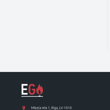
Miķeļa iela 1, Rīga, LV-1010