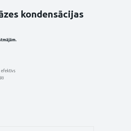
gāzes kondensācijas
vātmājām.
 efektīvs
āti