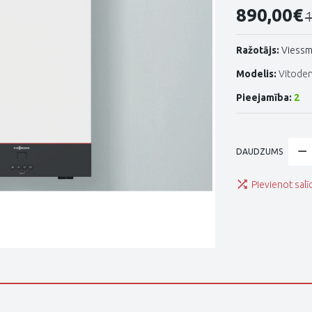
890,00€
1
Ražotājs:
Viess
Modelis:
Vitoden
Pieejamība:
2
DAUDZUMS
Pievienot salī