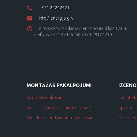
+371 24242421
info@energija-g.lv
Birojs-serviss - darba dienās no 8:00 līdz 17:00.
telefons +371 29476760 +371 29174230
MONTĀŽAS PAKALPOJUMI
IZCENO
Kā notiek ierīkošana
Kā notiek
Kas sastāda ierīkošanas izmaksas?
Apkopes 
Kādi dokumenti var būt nepieciešami
Rezerves 