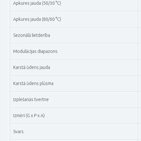
Apkures jauda (50/30 °C)
Apkures jauda (80/60 °C)
Sezonālā lietderība
Modulācijas diapazons
Karstā ūdens jauda
Karstā ūdens plūsma
Izplešanās tvertne
Izmēri (G x P x A)
Svars