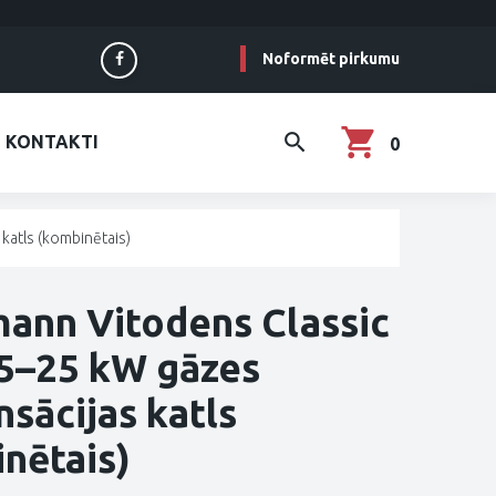
Noformēt pirkumu
KONTAKTI
0
atls (kombinētais)
ann Vitodens Classic
5–25 kW gāzes
sācijas katls
nētais)