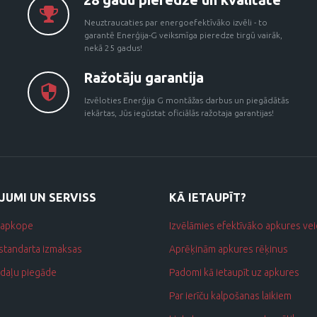
Neuztraucaties par energoefektīvāko izvēli - to
garantē Enerģija-G veiksmīga pieredze tirgū vairāk,
nekā 25 gadus!
Ražotāju garantija
Izvēloties Enerģija G montāžas darbus un piegādātās
iekārtas, Jūs iegūstat oficiālās ražotaja garantijas!
JUMI UN SERVISS
KĀ IETAUPĪT?
 apkope
Izvēlāmies efektīvāko apkures ve
standarta izmaksas
Aprēķinām apkures rēķinus
daļu piegāde
Padomi kā ietaupīt uz apkures
Par ierīču kalpošanas laikiem