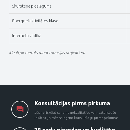
Skursteņa pieslēgums
Energoefektivitātes klase
Interneta vadība
Ideāli piemērots modernizācijas projektiem
Konsultācijas pirms pirkuma
Jūs neriskējat saņemt nekvalitatīvu vai neatbilstošu
iekārtu, jo mēs sniegsim konsultāciju pirms pirkuma!
28 gadu pieredze un kvalitāte