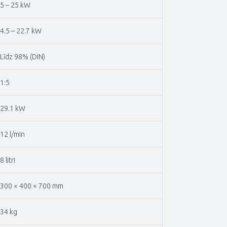
5 – 25 kW
4.5 – 22.7 kW
Līdz 98% (DIN)
1:5
29.1 kW
12 l/min
8 litri
300 × 400 × 700 mm
34 kg