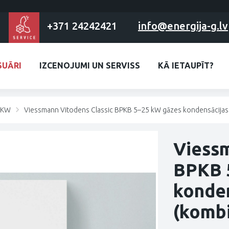
+371 24242421
info@energija-g.lv
SUĀRI
IZCENOJUMI UN SERVISS
KĀ IETAUPĪT?
32KW
Viessmann Vitodens Classic BPKB 5–25 kW gāzes kondensācijas k
Viessm
BPKB 
konden
(kombi