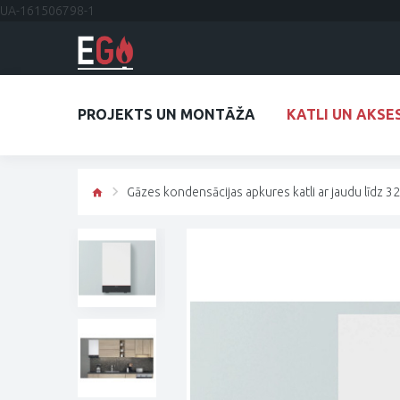
UA-161506798-1
PROJEKTS UN MONTĀŽA
KATLI UN AKSE
Gāzes kondensācijas apkures katli ar jaudu līdz 