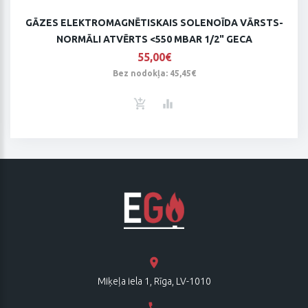
GĀZES ELEKTROMAGNĒTISKAIS SOLENOĪDA VĀRSTS-
NORMĀLI ATVĒRTS <550 MBAR 1/2" GECA
55,00€
Bez nodokļa: 45,45€
Miķeļa iela 1, Rīga, LV-1010