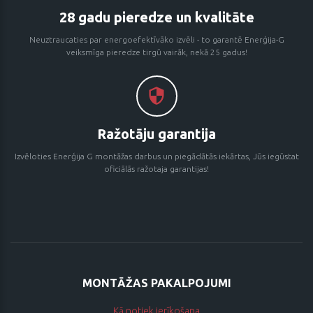
28 gadu pieredze un kvalitāte
Neuztraucaties par energoefektīvāko izvēli - to garantē Enerģija-G
veiksmīga pieredze tirgū vairāk, nekā 25 gadus!
Ražotāju garantija
Izvēloties Enerģija G montāžas darbus un piegādātās iekārtas, Jūs iegūstat
oficiālās ražotaja garantijas!
MONTĀŽAS PAKALPOJUMI
Kā notiek ierīkošana