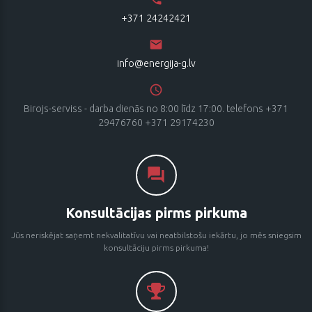
+371 24242421
info@energija-g.lv
Birojs-serviss - darba dienās no 8:00 līdz 17:00. telefons +371
29476760 +371 29174230
Konsultācijas pirms pirkuma
Jūs neriskējat saņemt nekvalitatīvu vai neatbilstošu iekārtu, jo mēs sniegsim
konsultāciju pirms pirkuma!