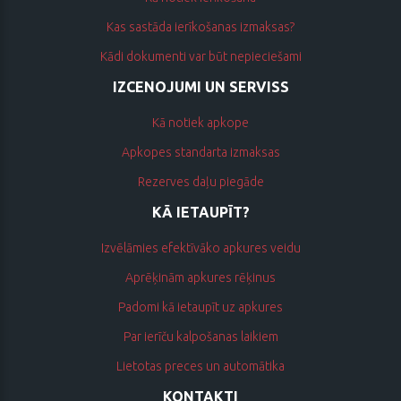
Kas sastāda ierīkošanas izmaksas?
Kādi dokumenti var būt nepieciešami
IZCENOJUMI UN SERVISS
Kā notiek apkope
Apkopes standarta izmaksas
Rezerves daļu piegāde
KĀ IETAUPĪT?
Izvēlāmies efektīvāko apkures veidu
Aprēķinām apkures rēķinus
Padomi kā ietaupīt uz apkures
Par ierīču kalpošanas laikiem
Lietotas preces un automātika
KONTAKTI