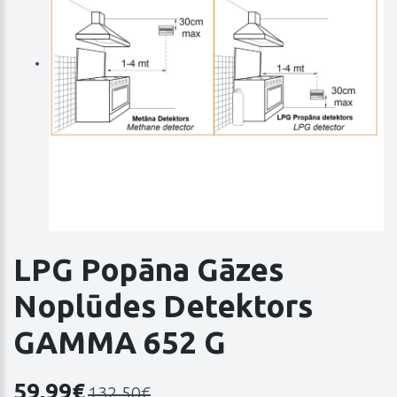
LPG Popāna Gāzes
Noplūdes Detektors
GAMMA 652 G
59,99€
132,50€