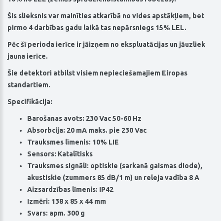
Šis slieksnis var mainīties atkarībā no vides apstākļiem, bet
pirmo 4 darbības gadu laikā tas nepārsniegs 15% LEL.
Pēc šī perioda ierīce ir jāizņem no ekspluatācijas un jāuzliek
jauna ierīce.
Šie detektori atbilst visiem nepieciešamajiem Eiropas
standartiem.
Specifikācija:
Barošanas avots: 230 Vac 50-60 Hz
Absorbcija: 20 mA maks. pie 230 Vac
Trauksmes līmenis: 10% LIE
Sensors: Katalītisks
Trauksmes signāli: optiskie (sarkanā gaismas diode),
akustiskie (zummers 85 dB/1 m) un releja vadība 8 A
Aizsardzības līmenis: IP42
Izmēri: 138 x 85 x 44 mm
Svars: apm. 300 g