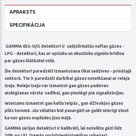
APRAKSTS
SPECIFIKĀCIJA
GAMMA 652-O/G detektori ir sašķidrinātās naftas gāzes -
LPG - detektori, kas ar optisku un akustisku signālu brīdina
par gāzes klātbūtni vidē.
Šie detektori paredzēti izmantošana tikai sadzīves - privātajā
sektorā. Tie ir paredzēti darbībai gāzes noteikšanai ar releja
izeju. Releju izeju var izmantot gan gāzes padeves
atslēgšanas vārsta vadībai, gan pieslēgt pie signalizācijas.
Ieteicams izmantot gan katlu telpās , gan dZīvokļos gāzes
plīts tuvumā. Jūs vēlaties būt pasargāti un gulēt mierīgi zinot
ka nav gāzes noplūdes jūsu mājā.
GAMMA sērijas detektori ir kalibrēti, lai noteiktu gāzi līdz
10% no LEL (zemās sprādzienbīstamības robežas).