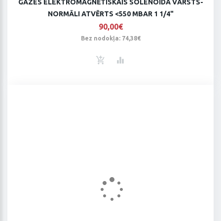
GĀZES ELEKTROMAGNĒTISKAIS SOLENOĪDA VĀRSTS-
NORMĀLI ATVĒRTS <550 MBAR 1 1/4"
90,00€
Bez nodokļa: 74,38€